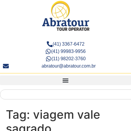
(41) 3367-6472
(41) 99983-9956
(11) 98202-3760
abratour@abratour.com.br
Tag:
viagem vale
sagrado