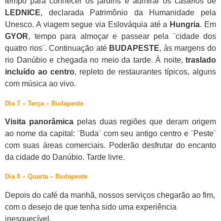
tempo para conhecer os jardins e admirar os castelos de
LEDNICE
, declarada Patrimônio da Humanidade pela
Unesco. A viagem segue via Eslováquia até a
Hungria
. Em
GYOR
, tempo para almoçar e passear pela ¨cidade dos
quatro rios¨. Continuação até
BUDAPESTE
, às margens do
rio Danúbio e chegada no meio da tarde. À noite,
traslado
incluído
ao centro
, repleto de restaurantes típicos, alguns
com música ao vivo.
Dia 7 – Terça – Budapeste
Visita panorâmica
pelas duas regiões que deram origem
ao nome da capital: ¨Buda¨ com seu antigo centro e ¨Peste¨
com suas áreas comerciais. Poderão desfrutar do encanto
da cidade do Danúbio. Tarde livre.
Dia 8 – Quarta – Budapeste
Depois do café da manhã, nossos serviços chegarão ao fim,
com o desejo de que tenha sido uma experiência
inesquecível.