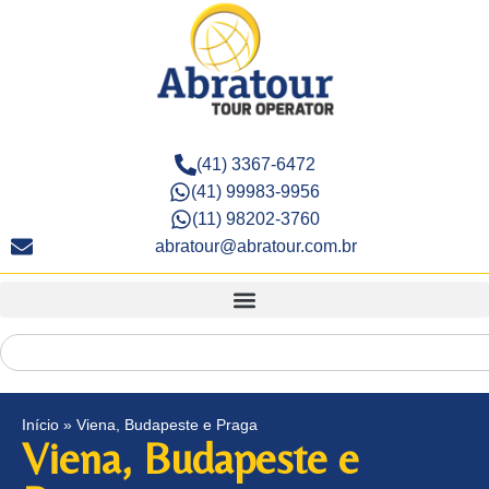
(41) 3367-6472
(41) 99983-9956
(11) 98202-3760
abratour@abratour.com.br
Início
»
Viena, Budapeste e Praga
Viena, Budapeste e