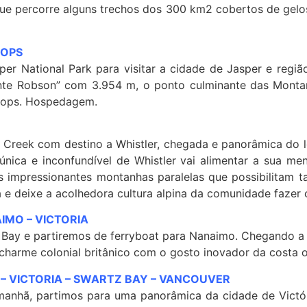
 percorre alguns trechos dos 300 km2 cobertos de gelos d
OPS
er National Park para visitar a cidade de Jasper e regi
nte Robson” com 3.954 m, o ponto culminante das Monta
loops. Hospedagem.
Creek com destino a Whistler, chegada e panorâmica do lo
única e inconfundível de Whistler vai alimentar a sua me
impressionantes montanhas paralelas que possibilitam tant
gia e deixe a acolhedora cultura alpina da comunidade faz
IMO –
VICTORIA
ay e partiremos de ferryboat para Nanaimo. Chegando a N
 o charme colonial britânico com o gosto inovador da cost
 – VICTORIA –
SWARTZ BAY –
VANCOUVER
anhã, partimos para uma panorâmica da cidade de Victóri