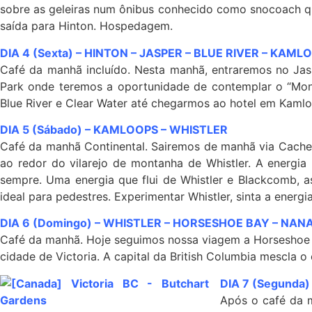
sobre as geleiras num ônibus conhecido como snocoach que
saída para Hinton. Hospedagem.
DIA 4 (Sexta) – HINTON –
JASPER –
BLUE RIVER –
KAMLO
Café da manhã incluído. Nesta manhã, entraremos no Jasp
Park onde teremos a oportunidade de contemplar o “Mo
Blue River e Clear Water até chegarmos ao hotel em Kam
DIA 5 (Sábado) – KAMLOOPS – WHISTLER
Café da manhã Continental. Sairemos de manhã via Cache 
ao redor do vilarejo de montanha de Whistler. A energia 
sempre. Uma energia que flui de Whistler e Blackcomb, as 
ideal para pedestres. Experimentar Whistler, sinta a ener
DIA 6 (Domingo) – WHISTLER –
HORSESHOE BAY –
NANA
Café da manhã. Hoje seguimos nossa viagem a Horseshoe B
cidade de Victoria. A capital da British Columbia mescla
DIA 7 (Segunda)
Após o café da m