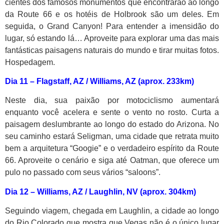
cientes dos famosos monumentos que encontrarão ao longo
da Route 66 e os hotéis de Holbrook são um deles. Em
seguida, o Grand Canyon! Para entender a imensidão do
lugar, só estando lá… Aproveite para explorar uma das mais
fantásticas paisagens naturais do mundo e tirar muitas fotos.
Hospedagem.
Dia 11 –
Flagstaff, AZ / Williams, AZ (aprox.
233km)
Neste dia, sua paixão por motociclismo aumentará
enquanto você acelera e sente o vento no rosto. Curta a
paisagem deslumbrante ao longo do estado do Arizona. No
seu caminho estará Seligman, uma cidade que retrata muito
bem a arquitetura “Googie” e o verdadeiro espírito da Route
66. Aproveite o cenário e siga até Oatman, que oferece um
pulo no passado com seus vários “saloons”.
Dia 12 –
Williams, AZ / Laughlin, NV (aprox. 304km)
Seguindo viagem, chegada em Laughlin, a cidade ao longo
do Rio Colorado que mostra que Vegas não é o único lugar