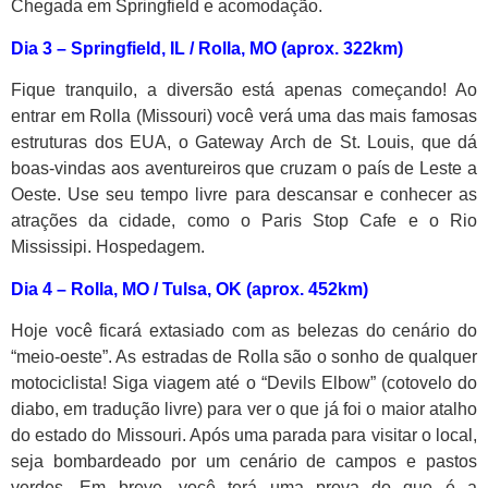
Chegada em Springfield e acomodação.
Dia 3 – Springfield, IL / Rolla, MO (aprox.
322km)
Fique tranquilo, a diversão está apenas começando! Ao
entrar em Rolla (Missouri) você verá uma das mais famosas
estruturas dos EUA, o Gateway Arch de St. Louis, que dá
boas-vindas aos aventureiros que cruzam o país de Leste a
Oeste. Use seu tempo livre para descansar e conhecer as
atrações da cidade, como o Paris Stop Cafe e o Rio
Mississipi. Hospedagem.
Dia 4 – Rolla, MO / Tulsa, OK (aprox. 452km)
Hoje você ficará extasiado com as belezas do cenário do
“meio-oeste”. As estradas de Rolla são o sonho de qualquer
motociclista! Siga viagem até o “Devils Elbow” (cotovelo do
diabo, em tradução livre) para ver o que já foi o maior atalho
do estado do Missouri. Após uma parada para visitar o local,
seja bombardeado por um cenário de campos e pastos
verdes. Em breve, você terá uma prova do que é a