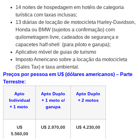
14 noites de hospedagem em hotéis de categoria
turística com taxas inclusas;
13 diárias de locação de motocicleta Harley-Davidson,
Honda ou BMW (sujeitos a confirmação) com
quilometragem livre, cadeados de segurança e
capacetes half-shell (para piloto e garupa);
Aplicativo móvel de guias de turismo
Imposto Americano sobre a locação da motocicleta
(Sales Tax) e taxa ambiental.
Preços por pessoa em U$ (dólares americanos) – Parte
Terrestre:
Apto
Apto Duplo
Apto Duplo
Individual
+ 1 moto c/
+ 2 motos
+ 1 moto
garupa
U$
U$ 2.970,00
U$ 4.230,00
5.560,00