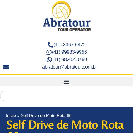
(41) 3367-6472
(41) 99983-9956
(11) 98202-3760
abratour@abratour.com.br
Início
»
Self Drive de Moto Rota 66
Self Drive de Moto Rota