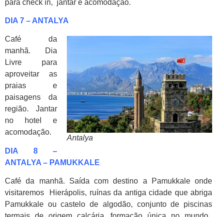
para check in, jantar e acomodação.
DIA 7 – ANTALYA
Café da
manhã. Dia
Livre para
aproveitar as
praias e
paisagens da
região. Jantar
no hotel e
acomodação.
Antalya
DIA 8 –
ANTALYA – PAMUKKALE
Café da manhã. Saída com destino a Pamukkale onde
visitaremos Hierápolis, ruínas da antiga cidade que abriga
Pamukkale ou castelo de algodão, conjunto de piscinas
termais de origem calcária, formação única no mundo,