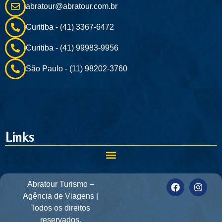
abratour@abratour.com.br
Curitiba - (41) 3367-6472
Curitiba - (41) 99983-9956
São Paulo - (11) 98202-3760
Links
Abratour Turismo –
Agência de Viagens |
Todos os direitos
reservados.