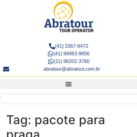
(41) 3367-6472
(41) 99983-9956
(11) 98202-3760
abratour@abratour.com.br
Tag:
pacote para
praga