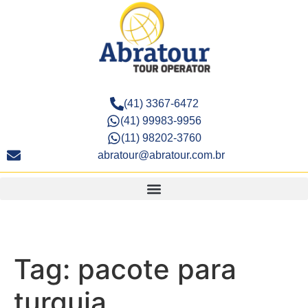
(41) 3367-6472
(41) 99983-9956
(11) 98202-3760
abratour@abratour.com.br
Tag:
pacote para
turquia