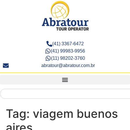
(41) 3367-6472
(41) 99983-9956
(11) 98202-3760
abratour@abratour.com.br
Tag:
viagem buenos
aires