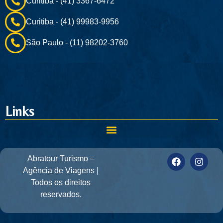
Curitiba - (41) 3367-6472
Curitiba - (41) 99983-9956
São Paulo - (11) 98202-3760
Links
Abratour Turismo –
Agência de Viagens |
Todos os direitos
reservados.