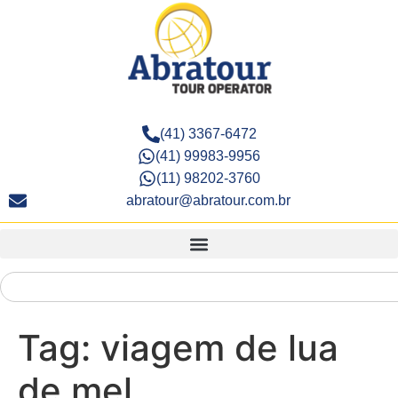
(41) 3367-6472
(41) 99983-9956
(11) 98202-3760
abratour@abratour.com.br
Tag:
viagem de lua
de mel