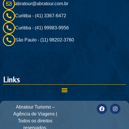
abratour@abratour.com.br
Curitiba - (41) 3367-6472
Curitiba - (41) 99983-9956
São Paulo - (11) 98202-3760
Links
Abratour Turismo –
Agência de Viagens |
Todos os direitos
reservados.