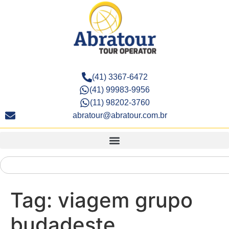
(41) 3367-6472
(41) 99983-9956
(11) 98202-3760
abratour@abratour.com.br
Tag:
viagem grupo
budadeste